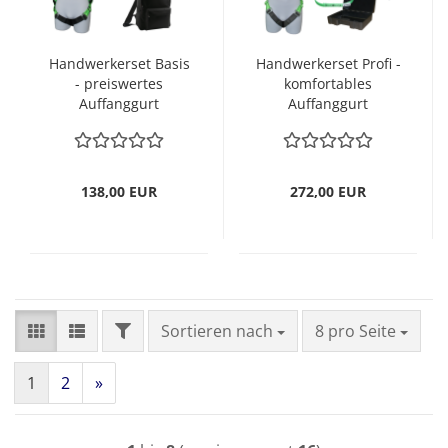
Handwerkerset Basis
Handwerkerset Profi -
- preiswertes
komfortables
Auffanggurt
Auffanggurt
Komplettset /
Sicherheitsset großer
Sicherheitsset
Aktionsradius
138,00 EUR
272,00 EUR
FILTER
Sortieren nach
pro Seite
Sortieren nach
8 pro Seite
1
2
»