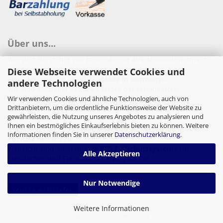
Über uns...
Wir sind Hersteller von Kranzubehör aus Aluminium. Unsere
Kunden profitieren von der Praxistauglichkeit unserer
Diese Webseite verwendet Cookies und
Produkte und der Qualität
>Made in Germany<
.
andere Technologien
Wir sind offizieller Service-Partner der renomierten
Wir verwenden Cookies und ähnliche Technologien, auch von
Lifthersteller
GEDA
und
PAUS
.
Drittanbietern, um die ordentliche Funktionsweise der Website zu
Bei uns finden Sie Schrägaufzüge, Hangaufzüge und
gewährleisten, die Nutzung unseres Angebotes zu analysieren und
Anhängerkrane.
Ihnen ein bestmögliches Einkaufserlebnis bieten zu können. Weitere
Bei Absturzsicherungen führen wir qualitativ hochwertige
Informationen finden Sie in unserer
Datenschutzerklärung
.
FUNCKE
Auffanggurte.
Vielleicht sind auch unsere
RSS Fallschutzsysteme
für
Alle Akzeptieren
Steildächer und Flachdächer etwas für Sie.
Nur Notwendige
Vertrag widerrufen
Weitere Informationen
Onlineshop erstellen
mit Gambio.de © 2026