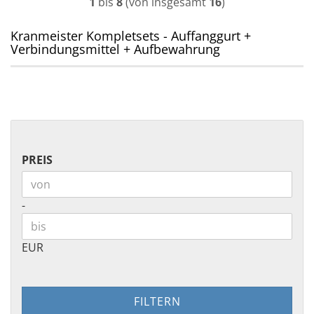
1
bis
8
(von insgesamt
16
)
Kranmeister Kompletsets - Auffanggurt +
Verbindungsmittel + Aufbewahrung
PREIS
PREIS
Preis bis
-
EUR
FILTERN