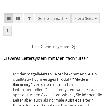
FILTER
Sortieren nach
pro Seite
Sortieren nach
8 pro Seite
1
1
bis
2
(von insgesamt
2
)
Cleveres Leitersystem mit Mehrfachnutzen
Mit der mitgelieferten Leiter bekommen Sie ein
qualtitativ hochwertiges Produkt
*Made in
Germany*
von einem namhaften
Leiternhersteller. Das Leitersystem wurde zwar
speziell für den AkkuLift entwickelt, Sie können die
Leiter aber auch als normale Aufstiegsleiter /
Baustellenleiter benutzen. Das funktioniert