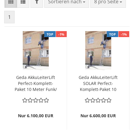
FILTER
Sortieren nach
pro Seite
Sortieren nach
8 pro Seite
1
TOP
-1%
TOP
-1%
Geda AkkuLeiterLift
Geda AkkuLeiterLift
Perfect-Komplett-
SOLAR Perfect-
Paket 10 Meter Funk/
Komplett-Paket 10
WLAN
Meter Funk / WLAN
Nur 6.100,00 EUR
Nur 6.600,00 EUR