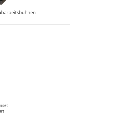
Hubarbeitsbühnen
nset
urt
t
ne