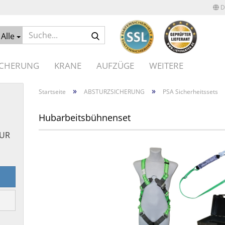
D
Suche...
Alle
ICHERUNG
KRANE
AUFZÜGE
WEITERE
»
»
Startseite
ABSTURZSICHERUNG
PSA Sicherheitssets
Hubarbeitsbühnenset
UR