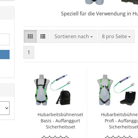
Speziell für die Verwendung in 
Sortieren nach
pro Seite
Sortieren nach
8 pro Seite
1
Hubarbeitsbühnenset
Hubarbeitsbühne
Basis - Auffanggurt
Profi - Auffangg
Sicherheitsset
Sicherheitsse
Hubarbeitsbühne
Hubarbeitsbüh