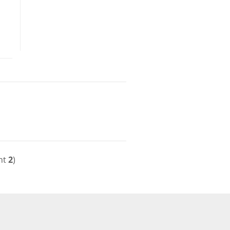
mt
2
)