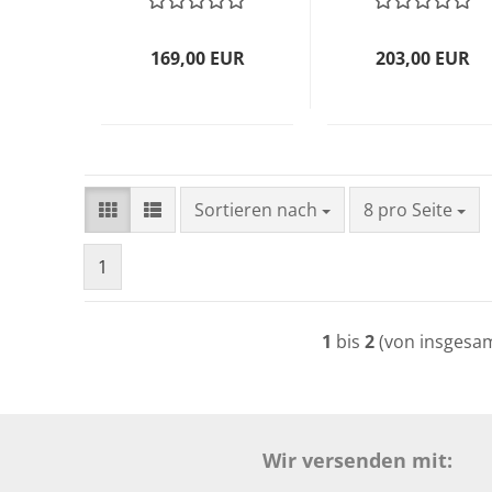
169,00 EUR
203,00 EUR
Sortieren nach
pro Seite
Sortieren nach
8 pro Seite
1
1
bis
2
(von insgesa
Wir versenden mit: