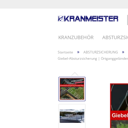
KRANZUBEHÖR
ABSTURZS
»
»
Startseite
ABSTURZSICHERUNG
Giebel-Absturzsicherung | Ortganggeländer