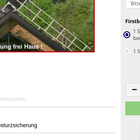
First
1 S
be
1 S
zensionen
bsturzsicherung