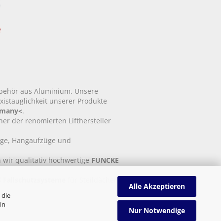
ubehör aus Aluminium. Unsere
xistauglichkeit unserer Produkte
rmany<
.
tner der renomierten Lifthersteller
üge, Hangaufzüge und
 wir qualitativ hochwertige
FUNCKE
 Fallschutzsysteme
für Steildächer
Alle Akzeptieren
 die
in
Nur Notwendige