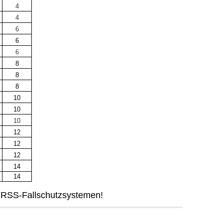
4
4
6
6
6
8
8
8
10
10
10
12
12
12
14
14
l RSS-Fallschutzsystemen!