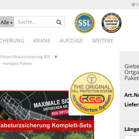
D
Suche...
Alle
ICHERUNG
KRANE
AUFZÜGE
WEITERE
»
Giebel Absturzsicherung RSS
 - Komplett Pakete
Giebe
Ortga
Paket
Art.Nr
Liefer
Länge