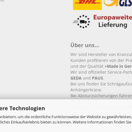
lar
Über uns...
Wir sind Hersteller von Kranz
Kunden profitieren von der Pra
und der Qualität
>Made in Ge
Wir sind offizieller Service-Par
GEDA
und
PAUS
.
Bei uns finden Sie Schrägaufz
Anhängerkrane.
Bei Absturzsicherungen führen
Auffanggurte.
ere Technologien
Vielleicht sind auch unsere
RSS
und Flachdächer etwas für Sie.
nbietern, um die ordentliche Funktionsweise der Website zu gewährleisten,
ches Einkaufserlebnis bieten zu können. Weitere Informationen finden Sie 