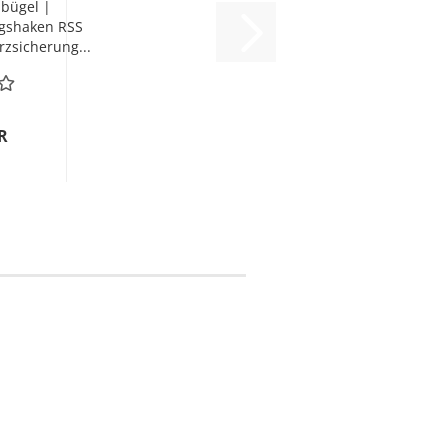
bügel |
ngshaken RSS
rzsicherung...
R