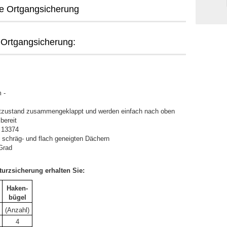
che Ortgangsicherung
 Ortgangsicherung:
 -
ortzustand zusammengeklappt und werden einfach nach oben
bereit
N 13374
i schräg- und flach geneigten Dächern
Grad
turzsicherung erhalten Sie:
Haken-
bügel
(Anzahl)
4